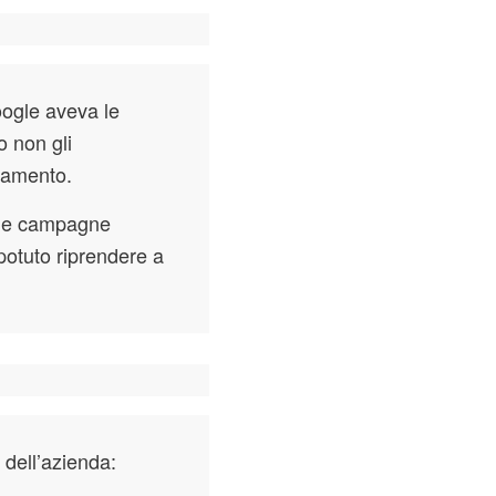
oogle aveva le
o non gli
gamento.
o le campagne
 potuto riprendere a
 dell’azienda: