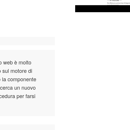
to web è molto
 sul motore di
do la componente
 ricerca un nuovo
cedura per farsi