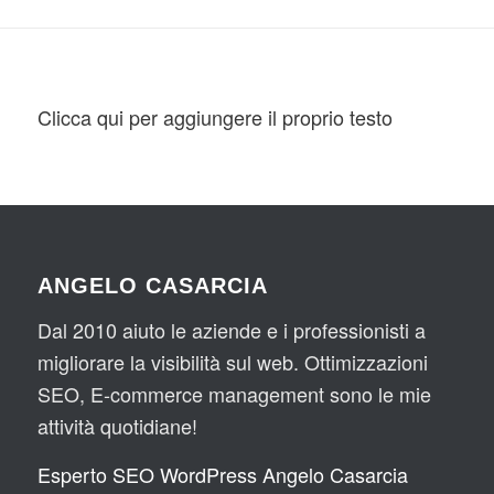
gel
ed 
abo
ibil
o 
ecc
rar
e
ed 
o 
e 
il 
spu
con 
Clicca qui per aggiungere il proprio testo
suo 
nta
An
staf
re 
gel
f 
tra 
o 
sul 
le 
qua
we
pri
lch
b 
me 
e 
gia' 
pos
me
ANGELO CASARCIA
dal 
izio
se 
Dal 2010 aiuto le aziende e i professionisti a
pri
ni il 
fa 
migliorare la visibilità sul web. Ottimizzazioni
mo 
sito 
per 
inc
di 
seg
SEO, E-commerce management sono le mie
ont
An
uire 
attività quotidiane!
ro 
gel
il 
tutti 
o. 
nos
Esperto SEO WordPress Angelo Casarcia
si 
SE
tro 