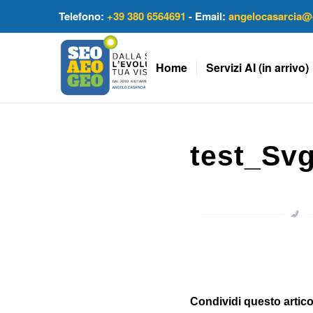
Telefono:
+39 380 6564691
- Email:
angelocasarcia@
Home
Servizi AI (in arrivo)
test_Sv
Condividi questo artico