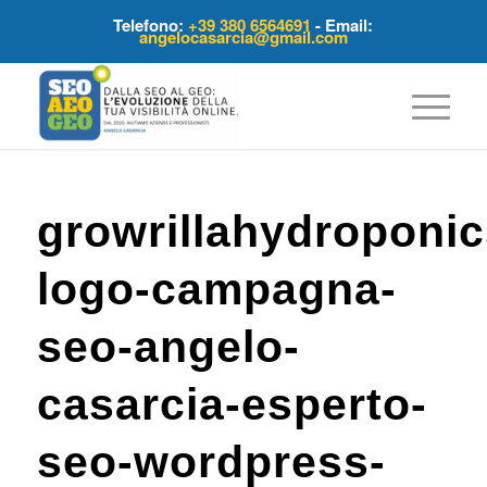
Telefono:
+39 380 6564691
- Email:
angelocasarcia@gmail.com
growrillahydroponic
logo-campagna-
seo-angelo-
casarcia-esperto-
seo-wordpress-