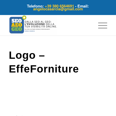
Telefono:
+39 380 6564691
- Email:
angelocasarcia@gmail.com
Logo –
EffeForniture