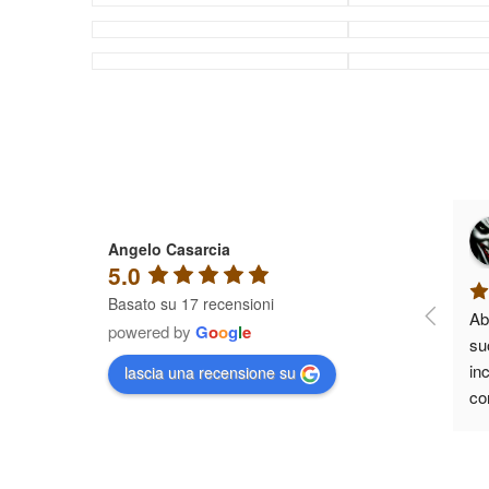
Angelo Casarcia
5.0
Basato su 17 recensioni
Ab
powered by
G
o
o
g
l
e
suo
inc
lascia una recensione su
cor
che
all
Ha