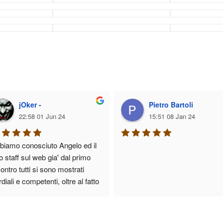
jOker -
Pietro Bartoli
22:58 01 Jun 24
15:51 08 Jan 24
biamo conosciuto Angelo ed il 
 staff sul web gia' dal primo 
ontro tutti si sono mostrati 
diali e competenti, oltre al fatto 
 nei loro uffici sembra di stare 
a Silicon Valley!
nno eseguito un Restyling del 