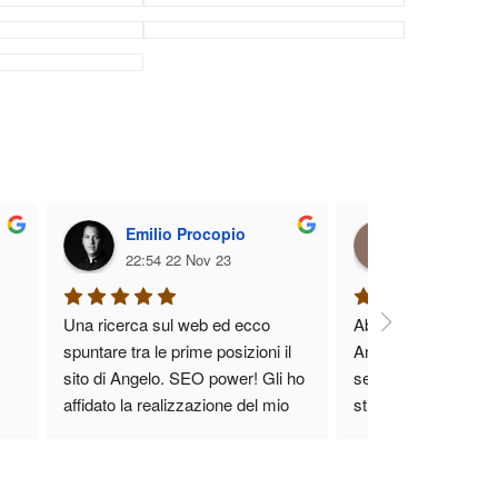
Emilio Procopio
Odraccir I
22:54 22 Nov 23
04:17 18 Oc
Una ricerca sul web ed ecco 
Abbiamo iniziato a c
spuntare tra le prime posizioni il 
Angelo qualche mese
sito di Angelo. SEO power! Gli ho 
seguire il nostro e-
affidato la realizzazione del mio 
stiamo riscontrando i
sito web e che dire? Valutate voi... 
professionista prepa
www.emilioprocopio.it
disponibile.
Molto soddisfatto, collaboreremo 