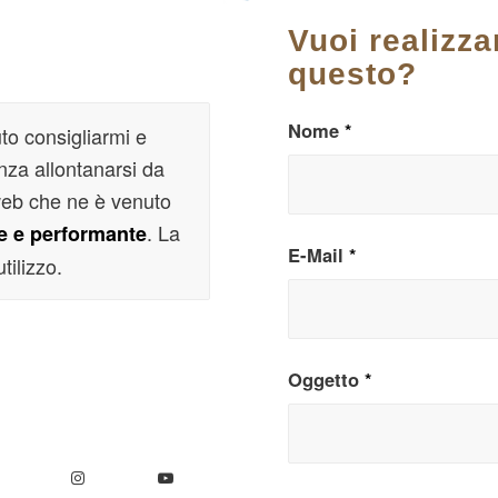
Vuoi realizz
questo?
Nome
*
to consigliarmi e
enza allontanarsi da
 web che ne è venuto
. La
ce e performante
E-Mail
*
tilizzo.
Oggetto
*