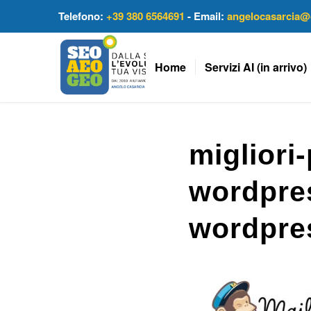
Telefono:
+39 380 6564691
- Email:
angelocasarcia@
Home
Servizi AI (in arrivo)
migliori
wordpre
wordpres