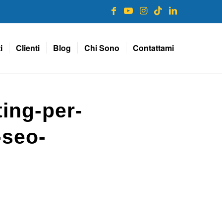
i
Clienti
Blog
Chi Sono
Contattami
ting-per-
-seo-