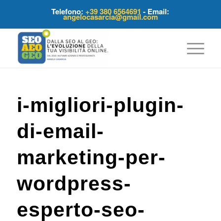
Telefono:
+39 380 6564691
- Email:
angelocasarcia@gmail.com
i-migliori-plugin-
di-email-
marketing-per-
wordpress-
esperto-seo-