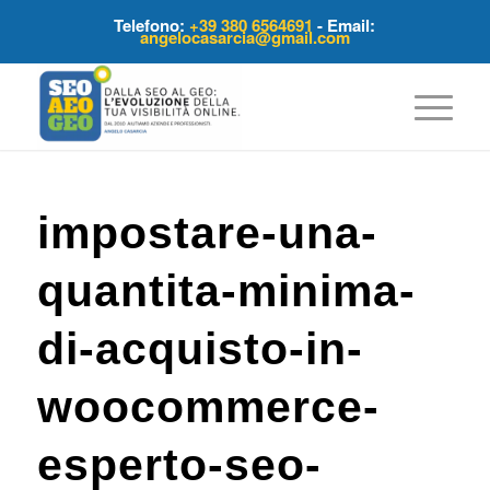
Telefono:
+39 380 6564691
- Email:
angelocasarcia@gmail.com
impostare-una-
quantita-minima-
di-acquisto-in-
woocommerce-
esperto-seo-