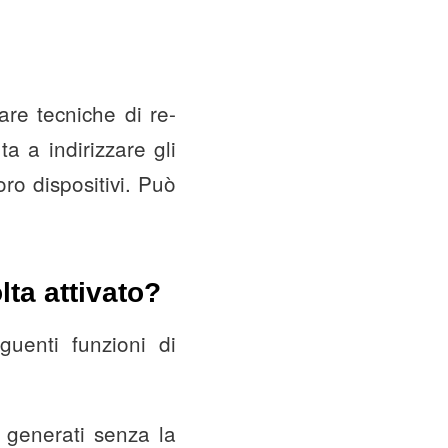
re tecniche di re-
a a indirizzare gli
oro dispositivi. Può
lta attivato?
uenti funzioni di
o generati senza la