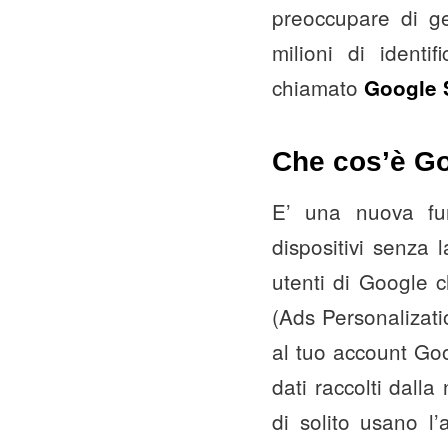
preoccupare di g
milioni di ident
chiamato
Google 
Che cos’è Go
E’ una nuova fun
dispositivi senza l
utenti di Google c
(Ads Personalizatio
al tuo account Goo
dati raccolti dall
di solito usano l’