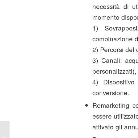
necessità di ut
momento disponi
1) Sovrapposi
combinazione di
2) Percorsi del d
3) Canali: acq
personalizzati), 
4) Dispositivo
conversione.
Remarketing co
essere utilizza
attivato gli ann
Come calcolare il Dwell
Time con Google Tag