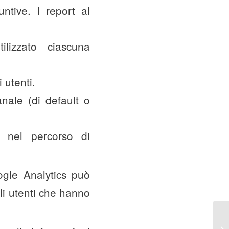
untive. I report al
ilizzato ciascuna
 utenti.
nale (di default o
to nel percorso di
ogle Analytics può
li utenti che hanno