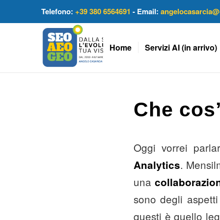
Telefono:
+39 380 6564691
- Email:
angelocasarcia@
Home
Servizi AI (in arrivo)
Che cos
Oggi vorrei parl
. Mensil
Analytics
una
collaborazi
sono degli aspetti
questi è quello leg