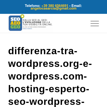
Telefono:
+39 380 6564691
- Email:
angelocasarcia@gmail.com
differenza-tra-
wordpress.org-e-
wordpress.com-
hosting-esperto-
seo-wordpress-