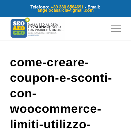
Telefono:
+39 380 6564691
- Email:
angelocasarcia@gmail.com
come-creare-
coupon-e-sconti-
con-
woocommerce-
limiti-utilizzo-