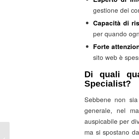
gestione dei co
Capacità di ri
per quando ogni
Forte attenzion
sito web è spes
Di quali qu
Specialist?
Sebbene non sia 
generale, nel ma
auspicabile per di
ma si spostano da 
Web Copywriting:
scrivere per il web in 7