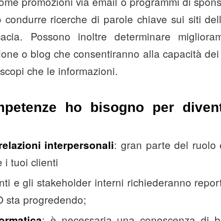
come promozioni via email o programmi di spons
 condurre ricerche di parole chiave sui siti de
icacia. Possono inoltre determinare miglioram
ione o blog che consentiranno alla capacità dei m
 scopi che le informazioni.
mpetenze ho bisogno per dive
: gran parte del ruolo 
relazioni interpersonali
 i tuoi clienti
ienti e gli stakeholder interni richiederanno repo
O sta progredendo;
: è necessaria una conoscenza di ba
formatica