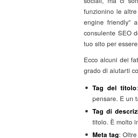
sociali, ma ci s
funzionino le altr
engine friendly” a
consulente SEO dov
tuo sito per essere
Ecco alcuni dei fa
grado di aiutarti c
Tag del titolo
pensare. E un t
Tag di descriz
titolo. È molto 
: Oltr
Meta tag