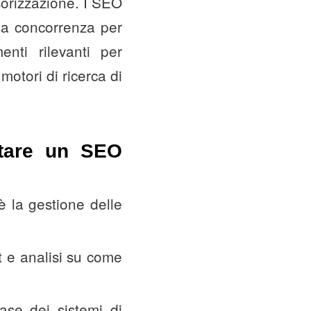
orizzazione. I SEO
lla concorrenza per
enti rilevanti per
otori di ricerca di
ntare un SEO
è la gestione delle
rt e analisi su come
se dei sistemi di