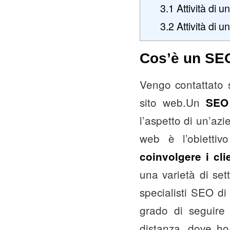
3.1
Attività di 
3.2
Attività di u
Cos’è un SEO
Vengo contattato s
sito web.Un
SEO 
l’aspetto di un’azi
web è l’obiettiv
coinvolgere i cli
una varietà di set
specialisti SEO di
grado di seguire 
distanza, dove ho 