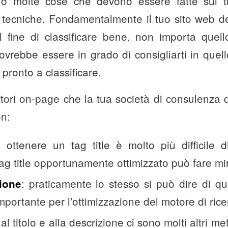
ono molte cose che devono essere fatte sul t
e tecniche. Fondamentalmente il tuo sito web 
l fine di classificare bene, non importa quell
rebbe essere in grado di consigliarti in quell
 pronto a classificare.
ttori on-page che la tua società di consulenza
on:
: ottenere un tag title è molto più difficile 
ag title opportunamente ottimizzato può fare mir
: praticamente lo stesso si può dire di q
ione
importante per l’ottimizzazione del motore di ricer
e al titolo e alla descrizione ci sono molti altri 