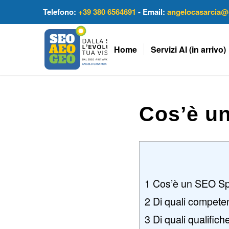
Telefono:
+39 380 6564691
- Email:
angelocasarcia@
Home
Servizi AI (in arrivo)
Cos’è un
1
Cos’è un SEO Spe
2
Di quali compete
3
Di quali qualific