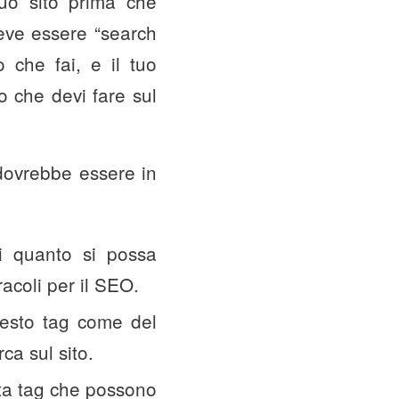
uo sito prima che
deve essere “search
o che fai, e il tuo
o che devi fare sul
 dovrebbe essere in
di quanto si possa
acoli per il SEO.
uesto tag come del
ca sul sito.
meta tag che possono