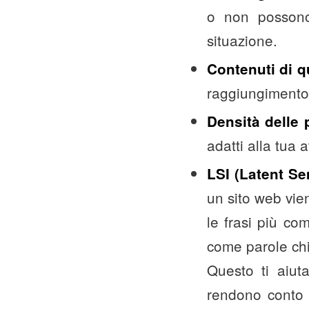
o non possono
situazione.
Contenuti di q
raggiungimento d
Densità delle 
adatti alla tua at
LSI (Latent Se
un sito web vien
le frasi più co
come parole chi
Questo ti aiut
rendono conto 