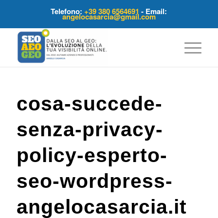
Telefono:
+39 380 6564691
- Email:
angelocasarcia@gmail.com
cosa-succede-
senza-privacy-
policy-esperto-
seo-wordpress-
angelocasarcia.it