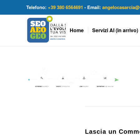
Telefono:
+39 380 6564691
- Email:
angelocasarcia@
Home
Servizi AI (in arrivo)
Lascia un Comm