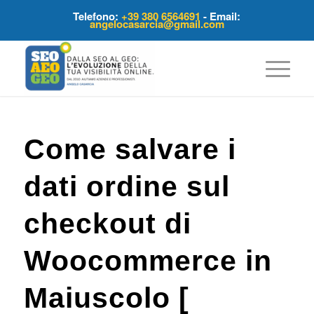
Telefono:
+39 380 6564691
- Email:
angelocasarcia@gmail.com
Come salvare i
dati ordine sul
checkout di
Woocommerce in
Maiuscolo [