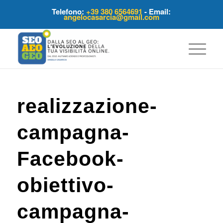
Telefono:
+39 380 6564691
- Email:
angelocasarcia@gmail.com
realizzazione-
campagna-
Facebook-
obiettivo-
campagna-