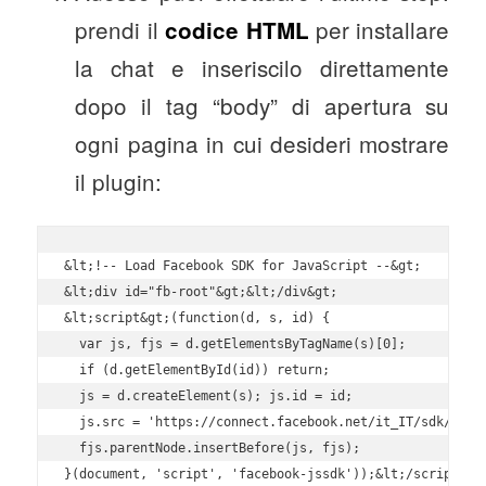
prendi il
per installare
codice HTML
la chat e inseriscilo direttamente
dopo il tag “body” di apertura su
ogni pagina in cui desideri mostrare
il plugin:
&lt;!-- Load Facebook SDK for JavaScript --&gt;

&lt;div id="fb-root"&gt;&lt;/div&gt;

&lt;script&gt;(function(d, s, id) {

  var js, fjs = d.getElementsByTagName(s)[0];

  if (d.getElementById(id)) return;

  js = d.createElement(s); js.id = id;

  js.src = 'https://connect.facebook.net/it_IT/sdk/xfbml
  fjs.parentNode.insertBefore(js, fjs);

}(document, 'script', 'facebook-jssdk'));&lt;/script&gt;