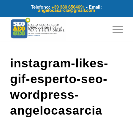
Telefono:
+39 380 6564691
- Email:
angelocasarcia@gmail.com
instagram-likes-
gif-esperto-seo-
wordpress-
angelocasarcia