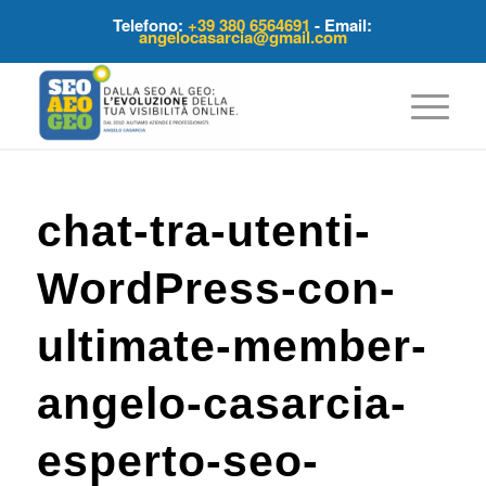
Telefono:
+39 380 6564691
- Email:
angelocasarcia@gmail.com
chat-tra-utenti-
WordPress-con-
ultimate-member-
angelo-casarcia-
esperto-seo-