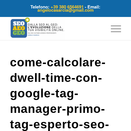
Telefono:
+39 380 6564691
- Email:
angelocasarcia@gmail.com
come-calcolare-
dwell-time-con-
google-tag-
manager-primo-
tag-esperto-seo-