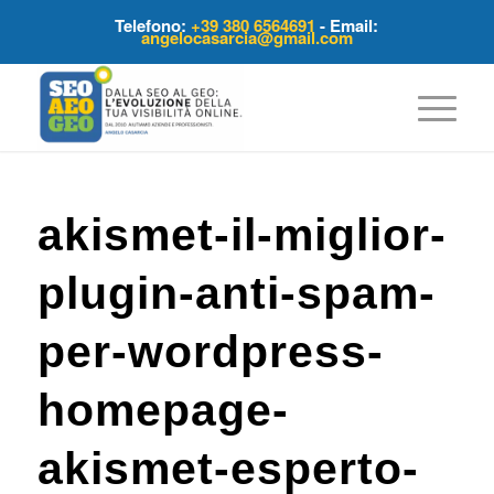
Telefono:
+39 380 6564691
- Email:
angelocasarcia@gmail.com
akismet-il-miglior-
plugin-anti-spam-
per-wordpress-
homepage-
akismet-esperto-