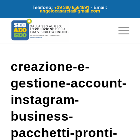
Telefono:
+39 380 6564691
- Email:
angelocasarcia@gmail.com
creazione-e-
gestione-account-
instagram-
business-
pacchetti-pronti-