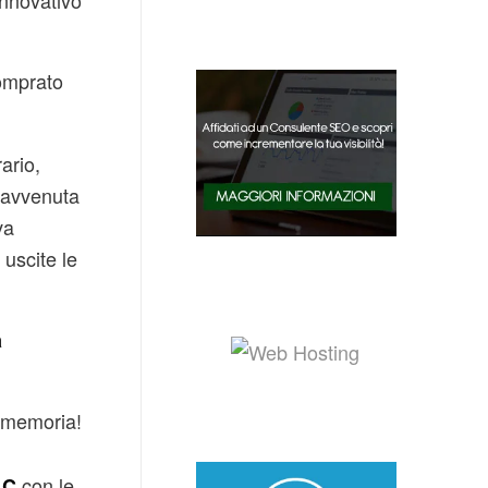
nnovativo
comprato
ario,
 avvenuta
va
uscite le
a
 memoria!
con le
 C