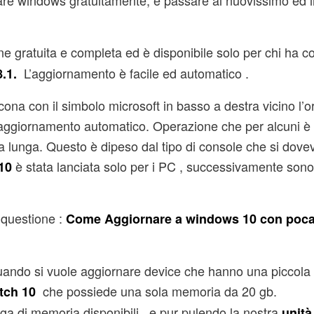
are windows gratuitamente, e passare al nuovissimo ed i
e gratuita e completa ed è disponibile solo per chi ha 
L’aggiornamento è facile ed automatico .
.1.
na con il simbolo microsoft in basso a destra vicino l’or
 l’aggiornamento automatico. Operazione che per alcuni è
za lunga. Questo è dipeso dal tipo di console che si dove
è stata lanciata solo per i PC , successivamente sono 
10
 questione :
Come Aggiornare a windows 10 con poc
uando si vuole aggiornare device che hanno una piccola
che possiede una sola memoria da 20 gb.
tch 10
ga di memoria disponibili , e pur pulendo la nostra
unità