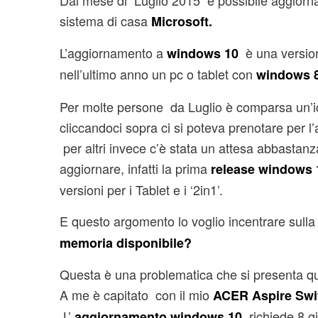
Dal mese di Luglio 2015 è possibile aggiorn
sistema di casa
Microsoft.
L’aggiornamento a
è una version
windows 10
nell’ultimo anno un pc o tablet con
windows 8
Per molte persone da Luglio è comparsa un’ico
cliccandoci sopra ci si poteva prenotare per
per altri invece c’è stata un attesa abbastan
aggiornare, infatti la prima
release windows 
versioni per i Tablet e i ‘2in1’.
E questo argomento lo voglio incentrare sulla
memoria disponibile?
Questa è una problematica che si presenta q
A me è capitato con il mio
ACER Aspire Swi
L’
richiede 8 gi
aggiornamento windows 10