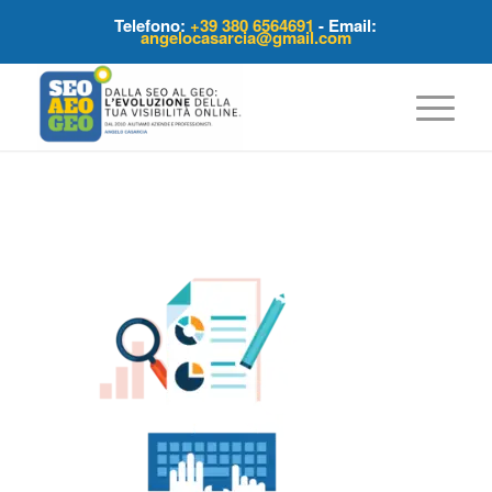
Telefono:
+39 380 6564691
- Email:
angelocasarcia@gmail.com